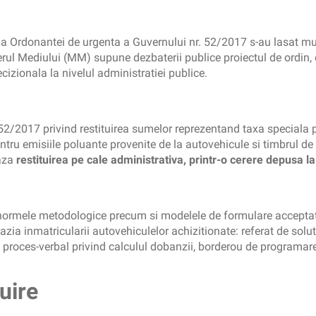
a Ordonantei de urgenta a Guvernului nr. 52/2017 s-au lasat mul
rul Mediului (MM) supune dezbaterii publice proiectul de ordin, 
cizionala la nivelul administratiei publice.
52/2017 privind restituirea sumelor reprezentand taxa speciala p
ntru emisiile poluante provenite de la autovehicule si timbrul de
eaza
restituirea pe cale administrativa, printr-o cerere depusa 
 normele metodologice precum si modelele de formulare acceptate 
azia inmatricularii autovehiculelor achizitionate: referat de solut
proces-verbal privind calculul dobanzii, borderou de programare a 
uire