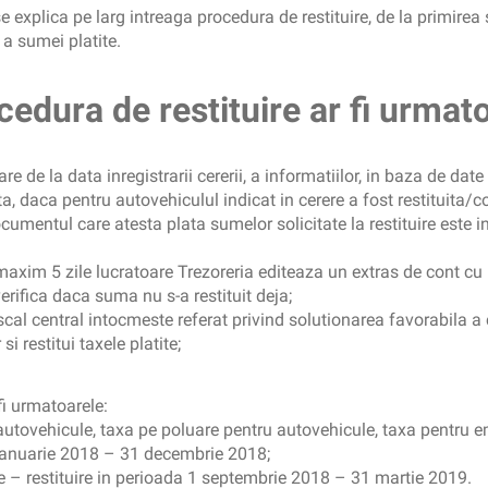
se explica pe larg intreaga procedura de restituire, de la primirea 
 a sumei platite.
cedura de restituire
ar fi urmat
re de la data inregistrarii cererii, a informatiilor, in baza de date
ta, daca pentru autovehiculul indicat in cerere a fost restituita/
cumentul care atesta plata sumelor solicitate la restituire este in
axim 5 zile lucratoare Trezoreria editeaza un extras de cont cu pl
rifica daca suma nu s-a restituit deja;
cal central intocmeste referat privind solutionarea favorabila a cer
i restitui taxele platite;
i urmatoarele:
autovehicule, taxa pe poluare pentru autovehicule, taxa pentru em
1 ianuarie 2018 – 31 decembrie 2018;
e – restituire in perioada 1 septembrie 2018 – 31 martie 2019.