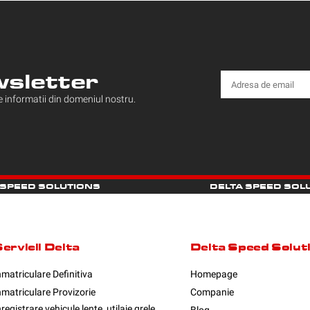
wsletter
ne informatii din domeniul nostru.
 SPEED SOLUTIONS
DELTA SPEED SOL
ervicii Delta
Delta Speed Solut
nmatriculare Definitiva
Homepage
nmatriculare Provizorie
Companie
nregistrare vehicule lente, utilaje grele,