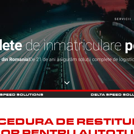
SERVICII
lete
de inmatriculare
p
a din Romania!
De 21 de ani asigurăm soluții complete de logistic
 SPEED SOLUTIONS
DELTA SPEED SOL
CEDURA DE RESTITUI
OR PENTRU AUTOT