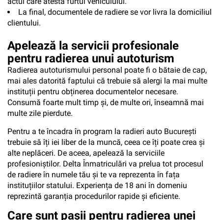
actul care atestă furtul vehiculului.
La final, documentele de radiere se vor livra la domiciliul
clientului.
Apelează la servicii profesionale
pentru radierea unui autoturism
Radierea autoturismului personal poate fi o bătaie de cap,
mai ales datorită faptului că trebuie să alergi la mai multe
instituții pentru obținerea documentelor necesare.
Consumă foarte mult timp și, de multe ori, înseamnă mai
multe zile pierdute.
Pentru a te încadra în program la radieri auto București
trebuie să îți iei liber de la muncă, ceea ce îți poate crea și
alte neplăceri. De aceea, apelează la serviciile
profesioniștilor. Delta Înmatriculări va prelua tot procesul
de radiere în numele tău și te va reprezenta în fața
instituțiilor statului. Experiența de 18 ani în domeniu
reprezintă garanția procedurilor rapide și eficiente.
Care sunt pașii pentru radierea unei