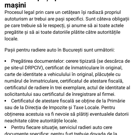
mașini
Procesul legal prin care un cetățean își radiază propriul
autoturism ar trebui are pași specifici. Sunt câteva obligații
pe care trebuie să le respecți, și anume să ai toate actele
pregătite și să ai toate datoriile plătite către autoritățile
locale.
Pașii pentru radiere auto în București sunt următorii:
Pregătirea documentelor: cerere tipizată (se descărca de
pe site-ul DRPCIV), certificat de înmatriculare în original,
carte de identitate a vehiculului în original, plăcuțele cu
numărul de înmatriculare, certificatul de atestare fiscală,
certificatul de radiere în trei exemplare, actul de identitate al
solicitantului sau certificatul de înregistrare al firmei.
Certificatul de atestare fiscală se obține de la Primărie
sau de la Direcția de Impozite și Taxe Locale. Pentru
obținerea acestuia va fi nevoie să plătiți eventualele datorii
neachitate către autoritățile locale.
Pentru fiecare situație, serviciul radieri auto cere
documente specifice: pentru furt trebuie dovada de la